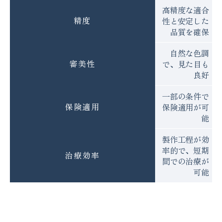
高精度な適合
精度
性と安定した
品質を確保
自然な色調
審美性
で、見た目も
良好
一部の条件で
保険適用
保険適用が可
能
製作工程が効
率的で、短期
治療効率
間での治療が
可能