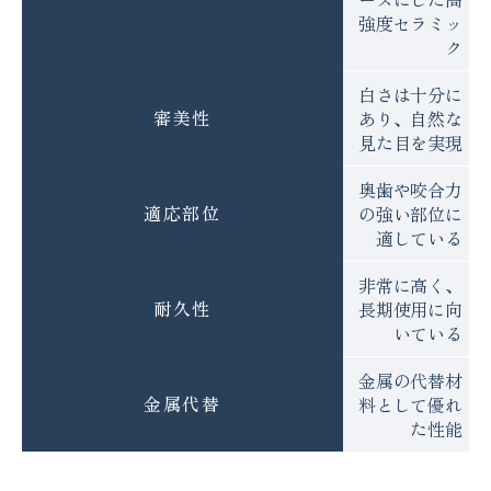
強度セラミッ
ク
白さは十分に
審美性
あり、自然な
見た目を実現
奥歯や咬合力
適応部位
の強い部位に
適している
非常に高く、
耐久性
長期使用に向
いている
金属の代替材
金属代替
料として優れ
た性能