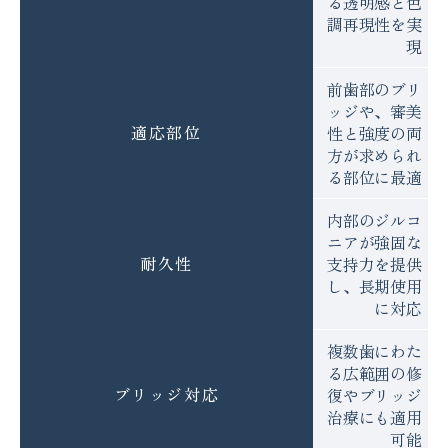
る透明感と色
調再現性を実
現
前歯部のブリ
ッジや、審美
適応部位
性と強度の両
方が求められ
る部位に最適
内部のジルコ
ニアが強固な
耐久性
支持力を提供
し、長期使用
に対応
複数歯にわた
る広範囲の修
ブリッジ対応
復やブリッジ
治療にも適用
可能