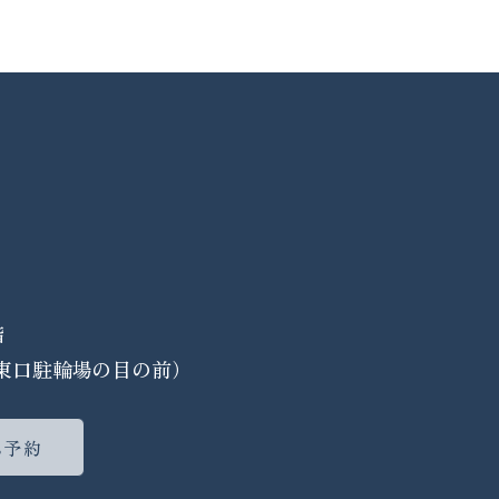
階
東口駐輪場の目の前）
B予約